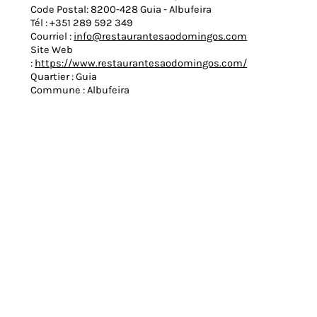
Code Postal: 8200-428 Guia - Albufeira
Tél : +351 289 592 349
Courriel :
info@restaurantesaodomingos.com
Site Web
:
https://www.restaurantesaodomingos.com/
Quartier : Guia
Commune : Albufeira