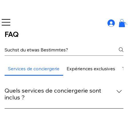
An
FAQ
Services de conciergerie
Expériences exclusives
Tr
Quels services de conciergerie sont
inclus ?
Notre service de conciergerie WhatsApp est disponible
presque 24h/24 pour répondre à vos besoins,
organiser vos activités et garantir un séjour sans souci.