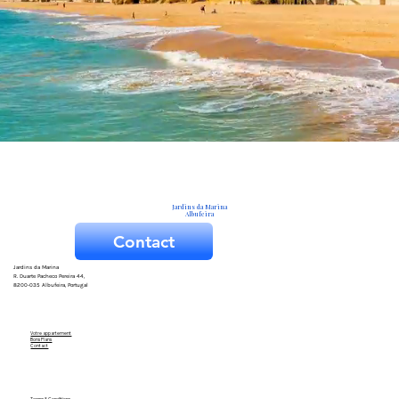
Jardins da Marina
Albufeira
Contact
Jardins da Marina
R. Duarte Pacheco Pereira 44,
8200-035 Albufeira, Portugal
Votre appartement
Bons Plans
Contact
Terms & Conditions