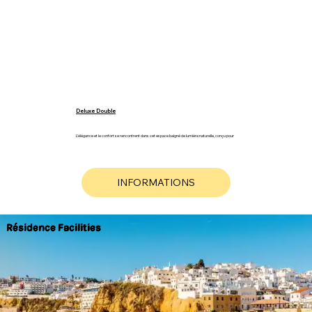
Deluxe Double
L’élégance et le confort se rencontrent dans cet espace baigné de lumière naturelle, conçu pour
offrir une expérience de repos inégalée. Cette chambre est dotée de deux lits individuels de 90 x
180 cm, avec une literie haut de gamme sélectionnée pour votre bien-être.
INFORMATIONS
Book
Résidence Facilities