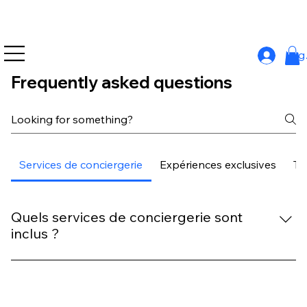
Log
Frequently asked questions
Services de conciergerie
Expériences exclusives
Tr
Quels services de conciergerie sont
inclus ?
Notre service de conciergerie WhatsApp est disponible
presque 24h/24 pour répondre à vos besoins,
organiser vos activités et garantir un séjour sans souci.