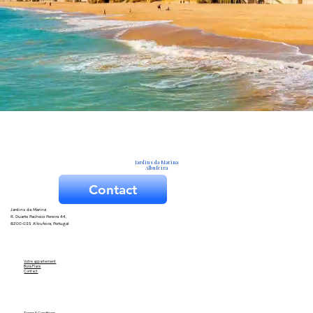
Jardins da Marina
Albufeira
Contact
Jardins da Marina
R. Duarte Pacheco Pereira 44,
8200-035 Albufeira, Portugal
Votre appartement
Bons Plans
Contact
Terms & Conditions