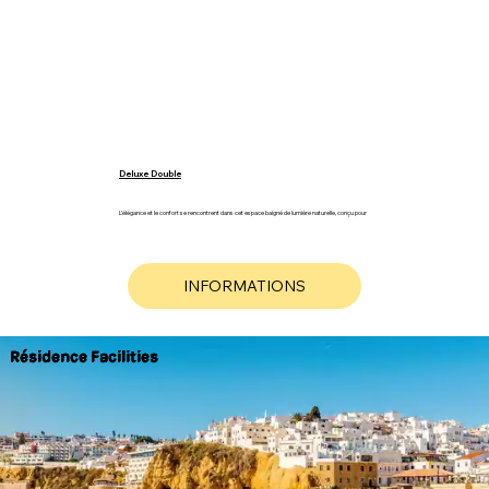
Deluxe Double
L’élégance et le confort se rencontrent dans cet espace baigné de lumière naturelle, conçu pour
offrir une expérience de repos inégalée. Cette chambre est dotée de deux lits individuels de 90 x
180 cm, avec une literie haut de gamme sélectionnée pour votre bien-être.
INFORMATIONS
Book
Résidence Facilities